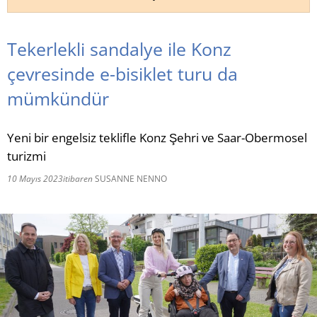
RU
Tekerlekli sandalye ile Konz
çevresinde e-bisiklet turu da
mümkündür
Yeni bir engelsiz teklifle Konz Şehri ve Saar-Obermosel
turizmi
10 Mayıs 2023
itibaren
SUSANNE NENNO