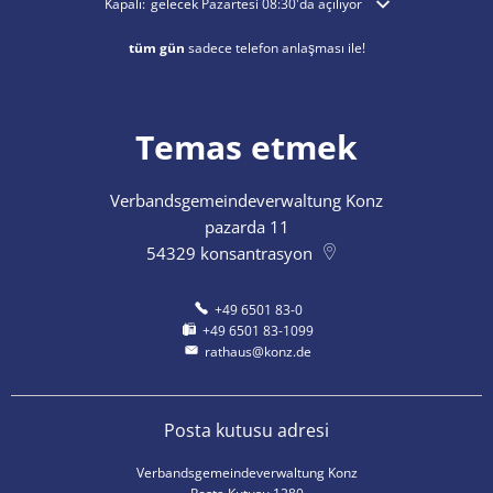
Ek açılış veya kapanış saatlerini gizlemek için tıklayın
Kapalı:
gelecek Pazartesi 08:30'da açılıyor
tüm gün
sadece telefon anlaşması ile!
Temas etmek
Verbandsgemeindeverwaltung Konz
pazarda 11
54329
konsantrasyon
+49 6501 83-0
+49 6501 83-1099
rathaus@konz.de
Posta kutusu adresi
Verbandsgemeindeverwaltung Konz