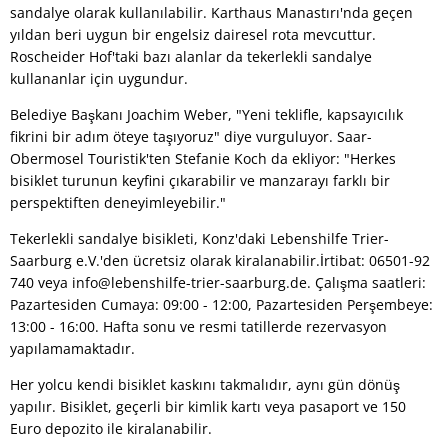
sandalye olarak kullanılabilir. Karthaus Manastırı'nda geçen
yıldan beri uygun bir engelsiz dairesel rota mevcuttur.
Roscheider Hof'taki bazı alanlar da tekerlekli sandalye
kullananlar için uygundur.
Belediye Başkanı Joachim Weber, "Yeni teklifle, kapsayıcılık
fikrini bir adım öteye taşıyoruz" diye vurguluyor. Saar-
Obermosel Touristik'ten Stefanie Koch da ekliyor: "Herkes
bisiklet turunun keyfini çıkarabilir ve manzarayı farklı bir
perspektiften deneyimleyebilir."
Tekerlekli sandalye bisikleti, Konz'daki Lebenshilfe Trier-
Saarburg e.V.'den ücretsiz olarak kiralanabilir.İrtibat: 06501-92
740 veya info@lebenshilfe-trier-saarburg.de. Çalışma saatleri:
Pazartesiden Cumaya: 09:00 - 12:00, Pazartesiden Perşembeye:
13:00 - 16:00. Hafta sonu ve resmi tatillerde rezervasyon
yapılamamaktadır.
Her yolcu kendi bisiklet kaskını takmalıdır, aynı gün dönüş
yapılır. Bisiklet, geçerli bir kimlik kartı veya pasaport ve 150
Euro depozito ile kiralanabilir.