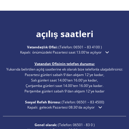
açılış saatleri
Vatandaşlık Ofisi:
(Telefon:
06501 – 83 4100
)
Ek açılış veya kapanış saatlerini gizlemek için tıklayın
Kapalı:
önümüzdeki Pazartesi saat 13.00'te açılıyor
Vatandaş Ofisinin telefon durumu:
Yukarıda belirtilen açılış saatlerine ek olarak bize telefonla ulaşabilirsiniz:
Pazartesi günleri sabah 9'dan akşam 12'ye kadar,
Salı günleri saat 14.00'ten 16.00'ya kadar,
Çarşamba günleri saat 14.00'ten 16.00'ya kadar.
Perşembe günleri sabah 9'dan akşam 12'ye kadar
Sosyal Refah Bürosu:
(Telefon:
06501 – 83
4500)
Ek açılış veya kapanış saatlerini gizlemek için tıklayın
Kapalı:
gelecek Pazartesi 08:30'da açılıyor
Genel olarak:
(Telefon:
06501 - 83 0
)