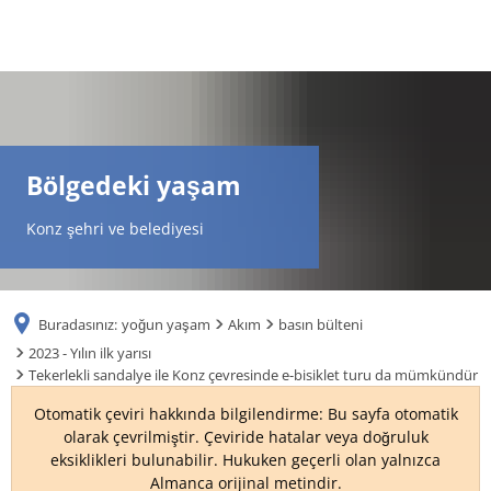
DE
AR
Bölgedeki yaşam
EN
Konz şehri ve belediyesi
NL
Buradasınız:
yoğun yaşam
Akım
basın bülteni
FR
2023 - Yılın ilk yarısı
Tekerlekli sandalye ile Konz çevresinde e-bisiklet turu da mümkündür
TR
Otomatik çeviri hakkında bilgilendirme: Bu sayfa otomatik
olarak çevrilmiştir. Çeviride hatalar veya doğruluk
eksiklikleri bulunabilir. Hukuken geçerli olan yalnızca
UK
Almanca orijinal metindir.