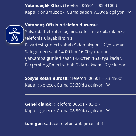
Vatandaşlık Ofisi:
(Telefon:
06501 – 83 4100
)
Ek açılış veya kapanış saatlerini gizlemek için tıklayın
Kapalı:
önümüzdeki Cuma sabah 7.30'da açılıyor
Vatandaş Ofisinin telefon durumu:
Yukarıda belirtilen açılış saatlerine ek olarak bize
telefonla ulaşabilirsiniz:
Pazartesi günleri sabah 9'dan akşam 12'ye kadar,
Salı günleri saat 14.00'ten 16.00'ya kadar,
Çarşamba günleri saat 14.00'ten 16.00'ya kadar.
Perşembe günleri sabah 9'dan akşam 12'ye kadar
Sosyal Refah Bürosu:
(Telefon:
06501 – 83
4500)
Ek açılış veya kapanış saatlerini gizlemek için tıklayın
Kapalı:
gelecek Cuma 08:30'da açılıyor
Genel olarak:
(Telefon:
06501 - 83 0
)
Ek açılış veya kapanış saatlerini gizlemek için tıklayın
Kapalı:
gelecek Cuma 08:30'da açılıyor
tüm gün
sadece telefon anlaşması ile!