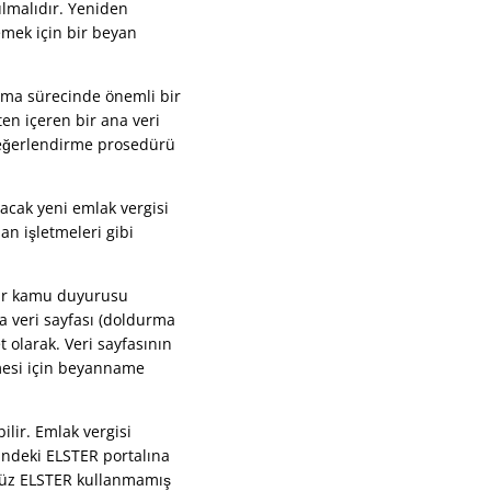
ulmalıdır. Yeniden
emek için bir beyan
ama sürecinde önemli bir
ten içeren bir ana veri
 değerlendirme prosedürü
nacak yeni emlak vergisi
an işletmeleri gibi
bir kamu duyurusu
 veri sayfası (doldurma
 olarak. Veri sayfasının
nmesi için beyanname
lir. Emlak vergisi
indeki ELSTER portalına
enüz ELSTER kullanmamış