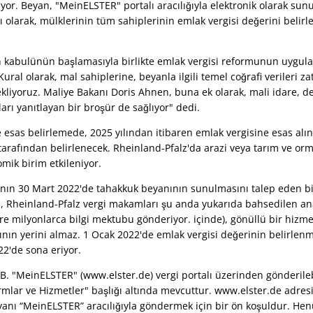
or. Beyan, "MeinELSTER" portalı aracılığıyla elektronik olarak sun
 olarak, mülklerinin tüm sahiplerinin emlak vergisi değerini belirl
 kabulünün başlamasıyla birlikte emlak vergisi reformunun uygul
ural olarak, mal sahiplerine, beyanla ilgili temel coğrafi verileri za
kliyoruz. Maliye Bakanı Doris Ahnen, buna ek olarak, mali idare,
rı yanıtlayan bir broşür de sağlıyor" dedi.
e esas belirlemede, 2025 yılından itibaren emlak vergisine esas alı
 tarafından belirlenecek. Rheinland-Pfalz'da arazi veya tarım ve orm
mik birim etkileniyor.
ı'nın 30 Mart 2022'de tahakkuk beyanının sunulmasını talep eden 
, Rheinland-Pfalz vergi makamları şu anda yukarıda bahsedilen ana
re milyonlarca bilgi mektubu gönderiyor. içinde), gönüllü bir hizmet
ının yerini almaz. 1 Ocak 2022'de emlak vergisi değerinin belirle
2'de sona eriyor.
 B. "MeinELSTER" (www.elster.de) vergi portalı üzerinden gönderilebi
rmlar ve Hizmetler" başlığı altında mevcuttur. www.elster.de adres
yanı “MeinELSTER” aracılığıyla göndermek için bir ön koşuldur. H