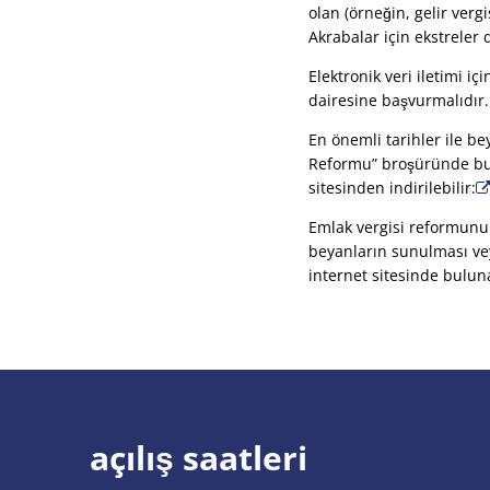
olan (örneğin, gelir ver
Akrabalar için ekstreler d
Elektronik veri iletimi i
dairesine başvurmalıdır.
En önemli tarihler ile b
Reformu” broşüründe bulu
sitesinden indirilebilir:
Emlak vergisi reformunun
beyanların sunulması vey
internet sitesinde buluna
açılış saatleri