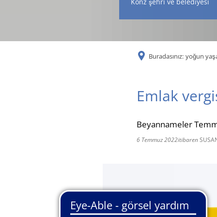
Konz şehri ve belediyesi
Buradasınız:
yoğun ya
Emlak vergi
Beyannameler Temmuz 
6 Temmuz 2022
itibaren
SUSA