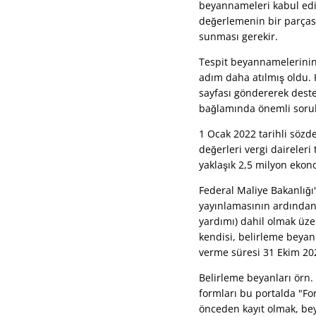
beyannameleri kabul ediy
değerlemenin bir parçası
sunması gerekir.
Tespit beyannamelerinin
adım daha atılmış oldu. K
sayfası göndererek deste
bağlamında önemli sorula
1 Ocak 2022 tarihli sözd
değerleri vergi daireleri
yaklaşık 2,5 milyon ekono
Federal Maliye Bakanlığ
yayınlamasının ardından
yardımı) dahil olmak üze
kendisi, belirleme beyan
verme süresi 31 Ekim 202
Belirleme beyanları örn.
formları bu portalda "Fo
önceden kayıt olmak, be