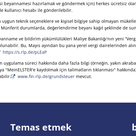
gisi beyannamesi hazırlamak ve göndermek için) herkes ücretsiz olara
e kullanıcı hesabı ile gönderilebilir.
çin uygun teknik seçeneklere ve kişisel bilgiye sahip olmayan mükelle
 Münferit durumlarda, değerlendirme beyanı kağıt şeklinde de sunu
eyanname ve bildirim yükümlülükleri Maliye Bakanlığı'nın yeni “Verg
nabilir. Bu, Mayıs ayından bu yana yerel vergi dairelerinden alın
https://s.rlp.de/pLEaP
 uygulama süreci hakkında daha fazla bilgi (örneğin, yakın akraba
a "MeinELSTER'e kaydolmak için talimatların tıklanması" hakkında) 
bilir.
www.fin-rlp.de/grundsteuer
mevcut.
Temas etmek
b