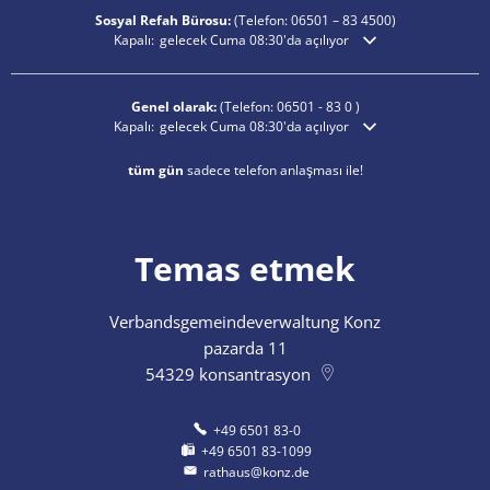
Sosyal Refah Bürosu:
(Telefon:
06501 – 83
4500)
Ek açılış veya kapanış saatlerini gizlemek için tıklayın
Kapalı:
gelecek Cuma 08:30'da açılıyor
Genel olarak:
(Telefon:
06501 - 83 0
)
Ek açılış veya kapanış saatlerini gizlemek için tıklayın
Kapalı:
gelecek Cuma 08:30'da açılıyor
tüm gün
sadece telefon anlaşması ile!
Temas etmek
Verbandsgemeindeverwaltung Konz
pazarda 11
54329
konsantrasyon
+49 6501 83-0
+49 6501 83-1099
rathaus@konz.de