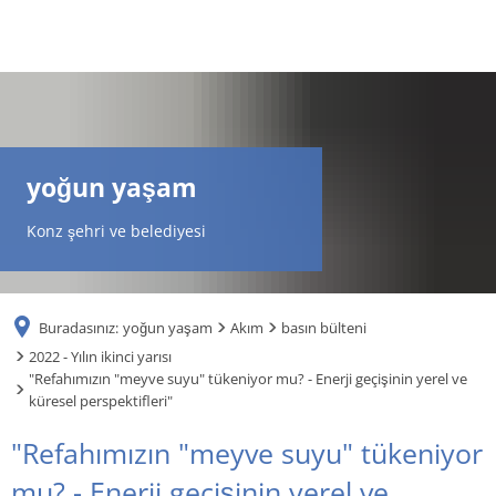
DE
AR
yoğun yaşam
EN
Konz şehri ve belediyesi
NL
Buradasınız:
yoğun yaşam
Akım
basın bülteni
FR
2022 - Yılın ikinci yarısı
"Refahımızın "meyve suyu" tükeniyor mu? - Enerji geçişinin yerel ve
küresel perspektifleri"
TR
"Refahımızın "meyve suyu" tükeniyor
UK
mu? - Enerji geçişinin yerel ve