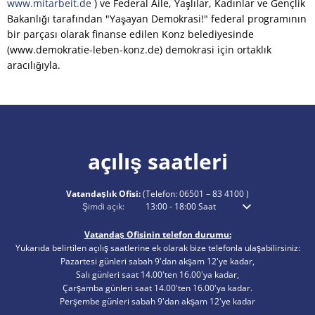
www.mitarbeit.de
) ve Federal Aile, Yaşlılar, Kadınlar ve Gençlik
Bakanlığı tarafından "Yaşayan Demokrasi!" federal programının
bir parçası olarak finanse edilen Konz belediyesinde
(www.demokratie-leben-konz.de) demokrasi için ortaklık
aracılığıyla.
açılış saatleri
Vatandaşlık Ofisi:
(Telefon:
06501 – 83 4100
)
Ek açılış veya kapanış saatlerini gizlemek için tıklayın
Şimdi açık:
13:00
-
18:00
Saat
Öğleden sonra 13:00 
Vatandaş Ofisinin telefon durumu:
Yukarıda belirtilen açılış saatlerine ek olarak bize telefonla ulaşabilirsiniz:
Pazartesi günleri sabah 9'dan akşam 12'ye kadar,
Salı günleri saat 14.00'ten 16.00'ya kadar,
Çarşamba günleri saat 14.00'ten 16.00'ya kadar.
Perşembe günleri sabah 9'dan akşam 12'ye kadar