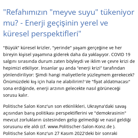
"Refahımızın "meyve suyu" tükeniyor
mu? - Enerji geçişinin yerel ve
küresel perspektifleri"
"Büyük" küresel krizler, "yerinde" yaşam gerçeğine ve her
bireyin kişisel yaşamına giderek daha da yaklaşıyor. COVID 19
salgını sırasında durum zaten böyleydi ve iklim ve çevre krizi de
hepimizi etkiliyor. İnsanlar şu anda “enerji krizi” tarafından
yönlendiriliyor: Şimdi hangi maliyetlerle yüzleşmem gerekecek?
Önümüzdeki kış için hala ne alabilirim? Ve "fiyat aldatmacası"
sona erdiğinde, enerji arzının gelecekte nasıl görüneceği
sorusu kalır.
Politische Salon Konz'un son etkinlikleri, Ukrayna'daki savaş
açısından barış politikası perspektiflerini ve "demokrasinin"
mevcut zorlukların üstesinden gelip gelmediği ve nasıl geldiği
sorusunu ele aldı (cf. www.Politischer-Salon-Konz.de ).
Politische Salon Konz'un 27 Kasım 2022'deki bir sonraki