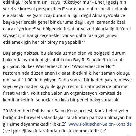
etkinliği, "Refahımızın" suyu "tüketiyor mu? - Enerji geçişinin
yerel ve küresel perspektifleri" sorusunu daha spesifik olarak
ele alacak - ve (yalnızca) bununla ilgili değil Almanya'daki ve
başka yerlerdeki genel bir duruma değil, aynı zamanda özel
olarak "yerinde" ve bölgedeki fırsatlar ve zorluklarla ilgili. Yerel
siyaset için hangi seçenekler var ve daha fazla gelişmeyi
etkilemek için her bir birey ne yapabilir?
Başlangıç noktası, bu alanda uzman olan ve bölgesel durum
hakkında ayrıntılı bilgi sahibi olan Bay R. Schöller'in kısa bir
girişidir. Bu kez Wasserliesch'teki "Wasserliescher Hof"
restoranında düzenlenen iki saatlik etkinlik, her zaman olduğu
gibi saat 11.00'de başlıyor. Daha sonra, bir kadeh şarap, meyve
suyu veya maden suyu ile gayri resmi bir atmosferde bitirme
fırsatı vardır. Politische Salon'un organizasyon komitesi de
kendi anketinin sonuçlarına kısa bir genel bakış sunacak.
2018'den beri Politischer Salon Konz projesi, Konz belediyeler
birliğinde bireysel vatandaşlar tarafından partizan olmayan bir
girişime dayanmaktadır (bkz.
www.Politischer-Salon-Konz.de
) ve İşbirliği Vakfı tarafından desteklenmektedir (