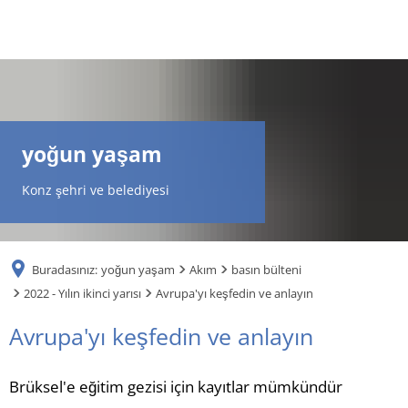
DE
AR
yoğun yaşam
EN
Konz şehri ve belediyesi
NL
Buradasınız:
yoğun yaşam
Akım
basın bülteni
FR
2022 - Yılın ikinci yarısı
Avrupa'yı keşfedin ve anlayın
Avrupa'yı keşfedin ve anlayın
TR
Brüksel'e eğitim gezisi için kayıtlar mümkündür
UK