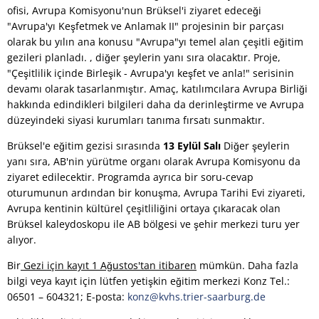
ofisi, Avrupa Komisyonu'nun Brüksel'i ziyaret edeceği
"Avrupa'yı Keşfetmek ve Anlamak II" projesinin bir parçası
olarak bu yılın ana konusu "Avrupa"yı temel alan çeşitli eğitim
gezileri planladı. , diğer şeylerin yanı sıra olacaktır. Proje,
"Çeşitlilik içinde Birleşik - Avrupa'yı keşfet ve anla!" serisinin
devamı olarak tasarlanmıştır. Amaç, katılımcılara Avrupa Birliği
hakkında edindikleri bilgileri daha da derinleştirme ve Avrupa
düzeyindeki siyasi kurumları tanıma fırsatı sunmaktır.
Brüksel'e eğitim gezisi sırasında
13 Eylül Salı
Diğer şeylerin
yanı sıra, AB'nin yürütme organı olarak Avrupa Komisyonu da
ziyaret edilecektir. Programda ayrıca bir soru-cevap
oturumunun ardından bir konuşma, Avrupa Tarihi Evi ziyareti,
Avrupa kentinin kültürel çeşitliliğini ortaya çıkaracak olan
Brüksel kaleydoskopu ile AB bölgesi ve şehir merkezi turu yer
alıyor.
Bir
Gezi için kayıt 1 Ağustos'tan itibaren
mümkün. Daha fazla
bilgi veya kayıt için lütfen yetişkin eğitim merkezi Konz Tel.:
06501 – 604321; E-posta:
konz@kvhs.trier-saarburg.de