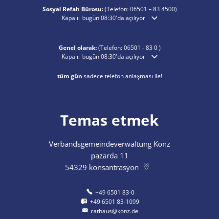
Sosyal Refah Bürosu:
(Telefon:
06501 – 83
4500)
Ek açılış veya kapanış saatlerini gizlemek için tıklayın
Kapalı:
bugün 08:30'da açılıyor
Genel olarak:
(Telefon:
06501 - 83 0
)
Ek açılış veya kapanış saatlerini gizlemek için tıklayın
Kapalı:
bugün 08:30'da açılıyor
tüm gün
sadece telefon anlaşması ile!
Temas etmek
Verbandsgemeindeverwaltung Konz
pazarda 11
54329
konsantrasyon
+49 6501 83-0
+49 6501 83-1099
rathaus@konz.de