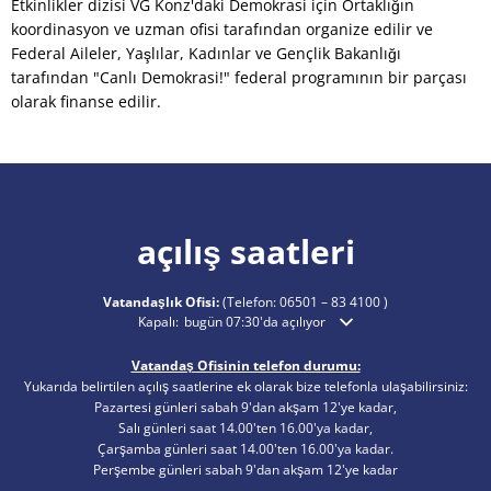
Etkinlikler dizisi VG Konz'daki Demokrasi için Ortaklığın
koordinasyon ve uzman ofisi tarafından organize edilir ve
Federal Aileler, Yaşlılar, Kadınlar ve Gençlik Bakanlığı
tarafından "Canlı Demokrasi!" federal programının bir parçası
olarak finanse edilir.
açılış saatleri
Vatandaşlık Ofisi:
(Telefon:
06501 – 83 4100
)
Ek açılış veya kapanış saatlerini gizlemek için tıklayın
Kapalı:
bugün 07:30'da açılıyor
Vatandaş Ofisinin telefon durumu:
Yukarıda belirtilen açılış saatlerine ek olarak bize telefonla ulaşabilirsiniz:
Pazartesi günleri sabah 9'dan akşam 12'ye kadar,
Salı günleri saat 14.00'ten 16.00'ya kadar,
Çarşamba günleri saat 14.00'ten 16.00'ya kadar.
Perşembe günleri sabah 9'dan akşam 12'ye kadar