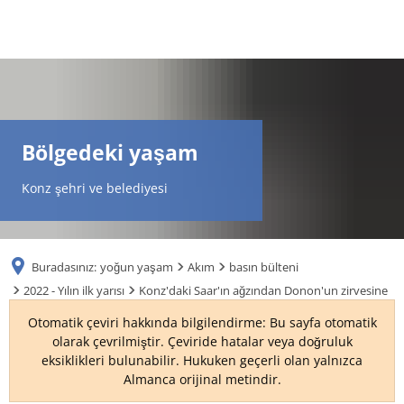
DE
AR
Bölgedeki yaşam
EN
Konz şehri ve belediyesi
NL
Buradasınız:
yoğun yaşam
Akım
basın bülteni
FR
2022 - Yılın ilk yarısı
Konz'daki Saar'ın ağzından Donon'un zirvesine
Otomatik çeviri hakkında bilgilendirme: Bu sayfa otomatik
TR
olarak çevrilmiştir. Çeviride hatalar veya doğruluk
eksiklikleri bulunabilir. Hukuken geçerli olan yalnızca
Almanca orijinal metindir.
UK