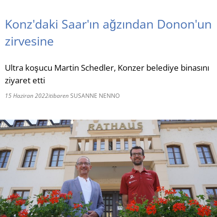
RU
Konz'daki Saar'ın ağzından Donon'un
zirvesine
Ultra koşucu Martin Schedler, Konzer belediye binasını
ziyaret etti
15 Haziran 2022
itibaren
SUSANNE NENNO