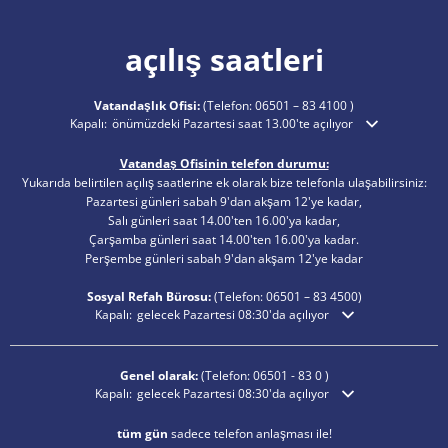
açılış saatleri
Vatandaşlık Ofisi:
(Telefon:
06501 – 83 4100
)
Ek açılış veya kapanış saatlerini gizlemek için tıklayın
Kapalı:
önümüzdeki Pazartesi saat 13.00'te açılıyor
Vatandaş Ofisinin telefon durumu:
Yukarıda belirtilen açılış saatlerine ek olarak bize telefonla ulaşabilirsiniz:
Pazartesi günleri sabah 9'dan akşam 12'ye kadar,
Salı günleri saat 14.00'ten 16.00'ya kadar,
Çarşamba günleri saat 14.00'ten 16.00'ya kadar.
Perşembe günleri sabah 9'dan akşam 12'ye kadar
Sosyal Refah Bürosu:
(Telefon:
06501 – 83
4500)
Ek açılış veya kapanış saatlerini gizlemek için tıklayın
Kapalı:
gelecek Pazartesi 08:30'da açılıyor
Genel olarak:
(Telefon:
06501 - 83 0
)
Ek açılış veya kapanış saatlerini gizlemek için tıklayın
Kapalı:
gelecek Pazartesi 08:30'da açılıyor
tüm gün
sadece telefon anlaşması ile!