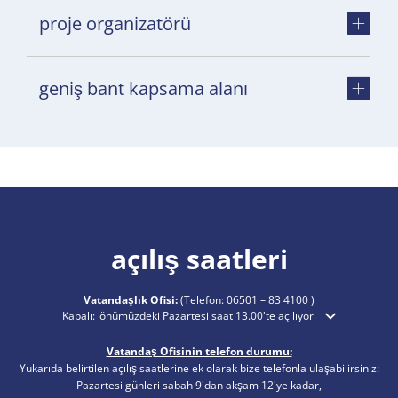
proje organizatörü
geniş bant kapsama alanı
açılış saatleri
Vatandaşlık Ofisi:
(Telefon:
06501 – 83 4100
)
Ek açılış veya kapanış saatlerini gizlemek için tıklayın
Kapalı:
önümüzdeki Pazartesi saat 13.00'te açılıyor
Vatandaş Ofisinin telefon durumu:
Yukarıda belirtilen açılış saatlerine ek olarak bize telefonla ulaşabilirsiniz:
Pazartesi günleri sabah 9'dan akşam 12'ye kadar,