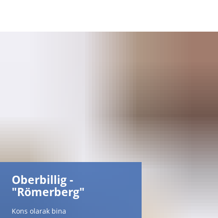
DE
AR
EN
NL
FR
Oberbillig -
TR
"Römerberg"
UK
Kons olarak bina