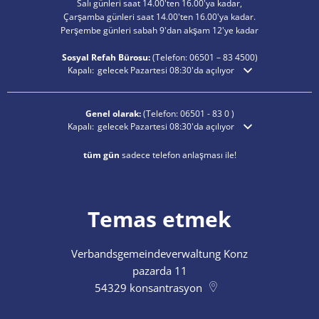
Salı günleri saat 14.00'ten 16.00'ya kadar,
Çarşamba günleri saat 14.00'ten 16.00'ya kadar.
Perşembe günleri sabah 9'dan akşam 12'ye kadar
Sosyal Refah Bürosu:
(Telefon:
06501 – 83
4500)
Ek açılış veya kapanış saatlerini gizlemek için tıklayın
Kapalı:
gelecek Pazartesi 08:30'da açılıyor
Genel olarak:
(Telefon:
06501 - 83 0
)
Ek açılış veya kapanış saatlerini gizlemek için tıklayın
Kapalı:
gelecek Pazartesi 08:30'da açılıyor
tüm gün
sadece telefon anlaşması ile!
Temas etmek
Verbandsgemeindeverwaltung Konz
pazarda 11
54329
konsantrasyon