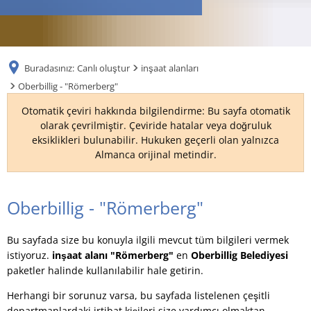
RU
Buradasınız:
Canlı oluştur
inşaat alanları
Oberbillig - "Römerberg"
Otomatik çeviri hakkında bilgilendirme: Bu sayfa otomatik
olarak çevrilmiştir. Çeviride hatalar veya doğruluk
eksiklikleri bulunabilir. Hukuken geçerli olan yalnızca
Almanca orijinal metindir.
Oberbillig
Oberbillig - "Römerberg"
-
Bu sayfada size bu konuyla ilgili mevcut tüm bilgileri vermek
"Römerberg"
istiyoruz.
inşaat alanı "Römerberg"
en
Oberbillig Belediyesi
paketler halinde kullanılabilir hale getirin.
Herhangi bir sorunuz varsa, bu sayfada listelenen çeşitli
departmanlardaki irtibat kişileri size yardımcı olmaktan