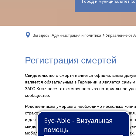
Город и муниципалитет Ко
Вы здесь:
Администрация и политика
Управление от А
Регистрация
Регистрация смертей
смертей
Свидетельство о смерти является официальным доку
является обязательным в Германии и является самым
ЗАГС Konz несет ответственность за нотариальное уд
сообществе.
Родственникам умершего необходимо несколько копий 
страхования, обязательного пенсионного страхования,
и для подачи заявления на свидетельство о праве на 
свидетельства о смерти обычно достаточно для аннул
мобильную связь и электричество и членства в клубах.