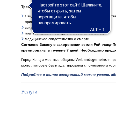
Требуются следующие документы:
Свидетельство о браке или гражданском партнерстве
применимо, доказательство его расторжения,
свидетельство о рождении
подтверждение последнего места жительства,
медицинское свидетельство о смерти.
Согласно Закону о захоронении земли Рейнланд-
кремированы в течение 7 дней. Необходимо предо
Город Конц и местные общины Verbandsgemeinde пре
могил, которые были адаптированы к пожеланиям усо
Подробнее о типах захоронений можно узнать зде
Услуги