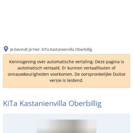
DE
AR
Je bevindt je hier:
KiTa Kastanienvilla Oberbillig
EN
Kennisgeving over automatische vertaling: Deze pagina is
automatisch vertaald. Er kunnen vertaalfouten of
onnauwkeurigheden voorkomen. De oorspronkelijke Duitse
NL
versie is leidend.
FR
KiTa Kastanienvilla Oberbillig
TR
UK