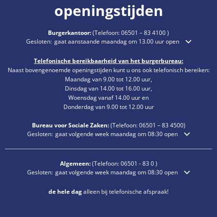
openingstijden
Burgerkantoor:
(Telefoon:
06501 – 83 4100
)
Klik om extra openings- of sluitingstijden te verbergen
Gesloten:
gaat aanstaande maandag om 13.00 uur open
Telefonische bereikbaarheid van het burgerbureau:
Naast bovengenoemde openingstijden kunt u ons ook telefonisch bereiken:
Maandag van 9.00 tot 12.00 uur,
Dinsdag van 14.00 tot 16.00 uur,
Woensdag vanaf 14.00 uur en
Donderdag van 9.00 tot 12.00 uur
Bureau voor Sociale Zaken:
(Telefoon:
06501 – 83
4500)
Klik om extra openings- of sluitingstijden te verbergen
Gesloten:
gaat volgende week maandag om 08:30 open
Algemeen:
(Telefoon:
06501 - 83 0
)
Klik om extra openings- of sluitingstijden te verbergen
Gesloten:
gaat volgende week maandag om 08:30 open
de hele dag
alleen bij telefonische afspraak!