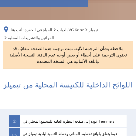
RU
تيميلز
بلديات VG Konz
الحياة في الحفرة
أنت هنا:
القوانين والتشريعات المحلية
ملاحظة بشأن الترجمة الآلية: تمت ترجمة هذه الصفحة تلقائيًا. قد
تحتوي الترجمة على أخطاء أو بعض أوجه عدم الدقة. النسخة الأصلية
باللغة الألمانية هي النسخة المعتمدة.
اللوائح الداخلية للكنيسة المحلية من تيميلز
القوانين
والتشريعات
المحلية
عودة إلى صفحة النظرة العامة للمجتمع المحلي في Temmels
فيما يتعلق بلوائح تخطيط المباني وخطط التنمية لبلدية تيميلز في