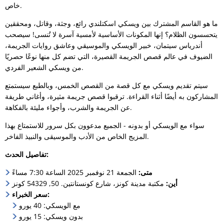
خاص.
ما هو القاسم المشترك بين ويسكي اسكتلندي رائع، وجثة، وقاتل، ومحققين
يتحسسون الظلام؟ إنها المكونات الأساسية لأمسية آسرة لا تُنسى! سيصحب
أندرياس سيتمان، خبير الويسكي والموسيقي وعاشق روايات الجريمة،
الضيوف في عالم قصص الجريمة القصيرة، التي تضم كل منها نوعًا حصريًا
من ويسكي الشعير الفردي.
سيتم تقديم ويسكي مع كل قصة من القصص الخمس، وبالطبع سيستمتع
المشاركون به أيضًا أثناء القراءة. ترقبوا قصص جريمة مثيرة، وأغاني طريفة
عن الجريمة والشرب، وأجواء مليئة بالفكاهة.
سواء مع الويسكي أو بدونه - الجميع مدعوون بكل سرور للاستمتاع بهذا
المزيج الخاص من الأدب والموسيقى والنبيذ الفاخر.
تفاصيل الحدث:
متى:
الجمعة 21 نوفمبر 2025 الساعة 7:30 مساءً
أين:
مكتبة مدينة كونز، شارع كونستانتين. 50, 54329 كونز
سعر الخبراء:
مع الويسكي: 40 يورو
بدون ويسكي: 15 يورو