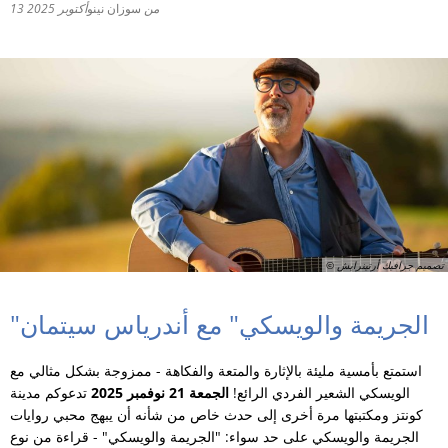
من
سوزان نينو
13 أكتوبر 2025
RU
© تصميم جرافيك أرتينرايش
"الجريمة والويسكي" مع أندرياس سيتمان
استمتع بأمسية مليئة بالإثارة والمتعة والفكاهة - ممزوجة بشكل مثالي مع
الويسكي الشعير الفردي الرائع!
الجمعة 21 نوفمبر 2025
تدعوكم مدينة
كونتز ومكتبتها مرة أخرى إلى حدث خاص من شأنه أن يبهج محبي روايات
الجريمة والويسكي على حد سواء: "الجريمة والويسكي" - قراءة من نوع