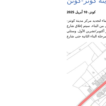
نة كونز-كونن
كونز، 10 أبريل 2025
اء لتجديد مركز مدينة كونتز-
Saarburger St بالكامل من تقاطع Pferdemarkt إلى مخرج المدينة.
ر أكتوبر/تشرين الأول. وستلي