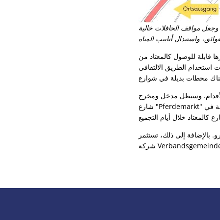
 وجعل مواقف الحافلات خالية
ا قابلة للوصول كالمعتاد من
في (B51). بالنسبة لخط الحافلات رقم 290،
ى الأقدام. وسيظل مدخل ومخرج
شارع "Pferdemarkt" متاحًا أيضًا للسكان. كما يتم ضمان الوصول إلى خدمات الطوارئ في جميع الأوقات. يمكن وضع صناديق القمامة في
نتز-كونين مع محطات الحافلات الخالية من العوائق حوالي 1.3 مليون يورو. بالإضافة إلى ذلك، تستثمر