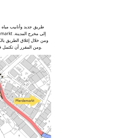
طريق جديد وأنابيب مياه ج
ومن خلال إغلاق الطريق بالك
ذلك مرحلة البناء الثانية حتى شارع Charnystraße والثالثة حتى شارع Valentinstraße ومن المقرر أن تكتمل في صيف عام 2026.