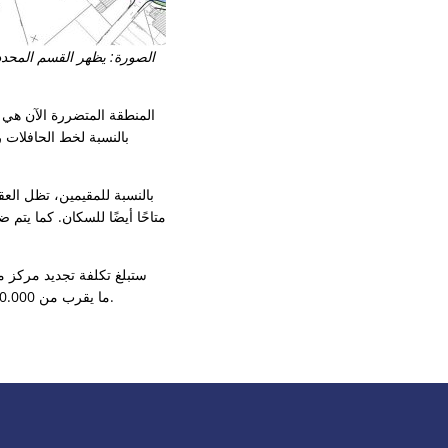
الصورة: يظهر القسم المحدد 
المنطقة المتضررة الآن هي ف
بالنسبة للمقيمين، تظل العق
شركة Verbandsgemeindewerke Konz AöR ما يقرب من 980.000 يورو في إنشاء شبكات الصرف الصحي وإمدادات المياه.