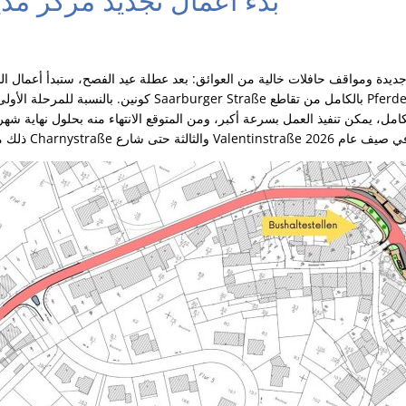
بدء أعمال تجديد مركز مدي
ديدة ومواقف حافلات خالية من العوائق: بعد عطلة عيد الفصح، ستبدأ أعمال البن
كونين. بالنسبة للمرحلة الأولى من البناء، سيتم إغلاق شارع raße
امل، يمكن تنفيذ العمل بسرعة أكبر، ومن المتوقع الانتهاء منه بحلول نهاية شه