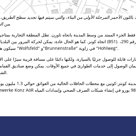
باللون الأحمر المرحلة الأولى من البناء، والتي سيتم فيها تجديد سطح الطريق،
من العوائق، واستبدال أنابيب المياه.
قط الجزء الممتد من وسط المدينة باتجاه تاورن. تظل المنطقة التجارية بمتاجره
اتجاه كونز. كما هو الحال عادة، يمكن لحركة المرور بين البلديات استخدام الطريق الالتفا
سيكون هناك محطات بديلة في شوارع "Wolfsfeld" و"Brunnenstraße" في زاوية "Hohlweg".
ارات قابلة للوصول جزئيًا بالسيارة، ولكنها دائمًا على مسافة قريبة سيرًا عل
الشارع كالمعتاد خلال أيام التجميع.
ستبلغ تكلفة تجديد مركز مدينة كو