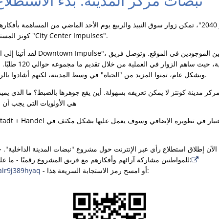
نبضات مركز المدينة: بدء الاستطلاع
تحت شعار "تحيات من كونز 2040"، تمكن زوار سوق النبيذ والربيع يوم الأحد الماضي من المساهم
كونز المستقبلي في جناح مشروع نموذج "City Center Impulses".
المشروع إلى نتيجة إيجاب
وبشكل عام، تمنوا المزيد من "الحياة" في وسط المدينة، لكنهم أشادوا بالرعاية الأساسية والطبية الجيدة.
ركز مدينة كونتز لا يمكن تعريفه بسهولة. أين يقع جوهرها بالضبط؟ ما الذي يمي
هي الأولويات التي يجب أن ن
م الآن إطلاق استطلاع رأي عبر الإنترنت حول مشروع "نبضات المدينة الداخلية"
للمواطنين مشاركة آرائهم وأفكارهم مع فريق المشروع رقميًا - ما عليك سوى استخدام هذا الرابط:
- أو امسح رمز الاستجابة السريعة هذا:
alr9j389hyaq