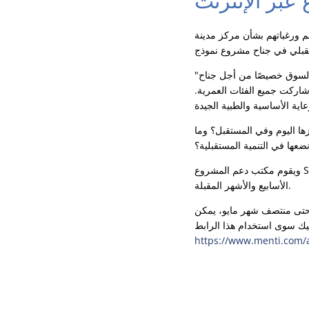
 عبر الإنترنت
ة بأفكارهم ورغباتهم بشأن مركز مدينة
"لقد أتينا إلى السوق خصيصًا من أجل جناح Downtown Impulse"، حسبما أفاد أحد الزوجين الموجودين في الموقع. وتوصل فريق
ية، حيث ساهم الزوار في العملية من خلال تقديم ما مجموعه حوالي 120 طلبًا. شاركت جميع الفئات العمرية.
زها اليوم وفي المستقبل؟ وما
ضعها في التنمية المستقبلية؟
ويقوم مكتب دعم المشروع Stadt + Handel الآن بأخذ هذه الأسئلة في الاعتبار في تطويره الإضافي وسوف يعمل عليها بشكل مكثف في
الأسابيع والأشهر المقبلة.
. حتى منتصف شهر مايو، يمكن
https://www.menti.com/