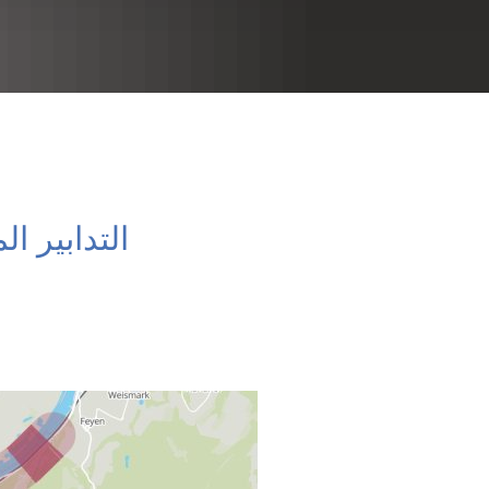
RU
التدابير 