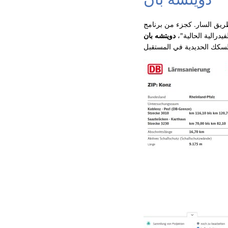
ريق السار. كجزء من برنامج
درالية الحالية"،