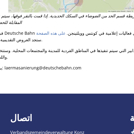
يطة قسم الحد من الضوضاء في السكك الحديدية. إذا قمت بالنقر فوقها، سيتم نق
المقابلة للح
السكان عن الإمكانيات في فعاليات إعلامية في كونتس وويلتينجن.
على هذه الصفحة
ستجد العروض التقديمية التي تم تقديمها في الفعاليات.
ابير التي سيتم تنفيذها في المناطق الفردية للمدينة والمجتمعات المحلية. وستتخ
واللجان) قرارها بحلول نهاية العام.
يرجى توجيه الأسئلة الفنية إلى: laermasanierung@deutschebahn.com
اتصال
Verbandsgemeindeverwaltung Konz