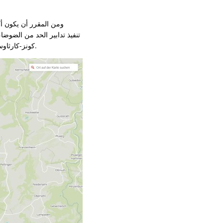
ومن المقرر أن يكون أ
كونز-كارثاوس-ساربروكن في كونز وكانزيم وويلتينجن من أجل حماية السكان من ضوضاء السكك الحديدية في المستقبل.