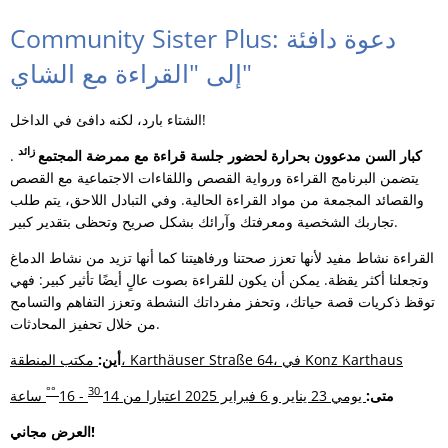
Community Sister Plus: دعوة دافئة
إلى "القراءة مع الشاي"
الشتاء بارد، لكنه دافئ في الداخل!
زائد
كبار السن مدعوون بحرارة لحضور جلسة قراءة مع ممرضة المجتمع
.
يتضمن البرنامج القراءة ورواية القصص واللقاءات الاجتماعية مع القصص
والقصائد المجمعة من مواد القراءة الحالية. وفي التبادل اللاحق، يتم طلب
تجاربك الشخصية ومعرفتك وآرائك بشكل صريح وتحظى بتقدير كبير.
القراءة نشاط مفيد لأنها تعزز صحتنا ورفاهيتنا كما أنها تزيد من نشاط الدماغ
وتجعلنا أكثر يقظة. يمكن أن يكون للقراءة بصوت عالٍ أيضًا تأثير كبير: فهي
توقظ ذكريات قصة حياتك، وتحفز مفرداتك النشطة وتعزز التفاهم والتسامح
من خلال تحفيز المحادثات.
مكتب المنطقة، Karthäuser Straße 64، في Konz Karthaus
أين:
°°
30
متى:
يومي 23 يناير و 6 فبراير 2025 اعتبارا من 14
- 16
ساعة
العرض مجاني!