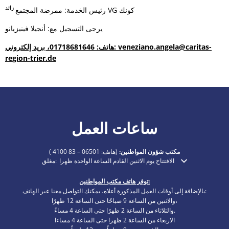
زائد
VG كونك
رئيس الخدمة: ممرضة المجتمع
يرجى التسجيل مع: أنجيلا فينيزيانو
هاتف: 01718681646، بريد إلكتروني: veneziano.angela@caritas-
region-trier.de
ساعات العمل
مكتب شؤون المواطنين:
(هاتف:
06501 – 83 4100
)
الافتتاح يوم الاثنين القادم الساعة الواحدة ظهرا
مغلق:
انقر لإخفاء أوقات الفتح أو الإغلاق الإضافية
توفر هاتف مكتب المواطنين:
بالإضافة إلى أوقات العمل المذكورة أعلاه، يمكنك التواصل معنا عبر الهاتف:
والاثنين من الساعة 9 صباحًا حتى الساعة 12 ظهرًا،
والثلاثاء من الساعة 2 ظهرًا حتى الساعة 4 مساءً.
الاربعاء من الساعة 2 ظهرا حتى الساعة 4 مساءا