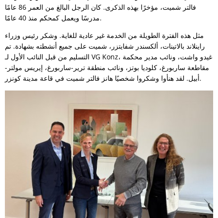
فالتر شميت، مؤخرًا بهذه الذكرى. كان الرجل البالغ من العمر 86 عامًا
مدرسًا ويعمل كمحكم منذ 40 عامًا.
مثل هذه الفترة الطويلة من الخدمة غير عادية للغاية. وشكر رئيس وزراء
راينلاند بالاتينات، ألكسندر شفايتزر، شميت على جميع أنشطته بشهادة. تم
التسليم من قبل النائب الأول لـ VG Konz، غيدو واشت، ونائب مدير محكمة
مقاطعة ساربورغ، كلوديا بوتز، ونائب منطقة ترير-ساربورغ، إيريس مولتر-
أبيل. لقد هنأوا وشكروا شخصيًا هانز فالتر شميت في قاعة مدينة كونزر.