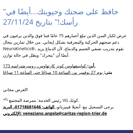
"حافظ على صحتك وحيويتك...أيضًا في
رأسك!" بتاريخ 27/11/24
عرض لكبار السن الذين تبلغ أعمارهم 75 عامًا فما فوق والذين يرغبون في
دعم صحتهم الحركية والمعرفية بشكل إيجابي. من خلال تمارين مجال
NeuroKinetics®، نقوم بتدريب نصفي الجسم والدماغ، لأن الدماغ يريد
أيضًا أن "يتحرك" ويظل في حالة توازن.
كولبينغهاوس كونز كارتهاوس، روميرشتراسه 173،
أين:
متى:
يوم 27 نوفمبر من الساعة 10 صباحًا حتى الساعة 11 صباحًا
العرض مجاني!
زائد
VG كونك.
رئيس الخدمة: ممرضة المجتمع
يرجى التسجيل مع: أنجيلا فينيزيانو،
الهاتف: 01718681646، البريد
الإلكتروني: veneziano.angela@caritas-region-trier.de