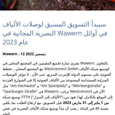
سيبدأ التسويق المسبق لوصلات الألياف
البصرية المجانية في Wawern في أوائل
عام 2023
Wawern ، 12 ديسمبر 2022
بشرى سارة لجميع المقيمين في المجتمع المحلي في Wawern. بالتعاون
مع المجتمع المحلي ، تخطط Westconnect GmbH لتوسيع شبكة الألياف
الضوئية على مستوى الدولة للإنترنت السريع. حتى الآن ، لا تتوفر التوصيلات
المنزلية المستدامة المصنوعة من الألياف الضوئية إلا في الشوارع الفردية
مثل "Am Hochwald" و "Am Sportplatz" و "Weinbergstraße" و
"Saarburger Straße" في Wawern. ترغب Westconnect الآن في
توسيع شبكة FTTH ("الألياف إلى المنزل") إلى الموقع بالكامل. لهذا تقود من
من 1 يناير إلى 31 مارس 2023
قبل التسويق. مع ارتفاع الطلب بما يكفي
بنسبة 40 في المائة ، يجب أن يبدأ توسيع شبكة الألياف البصرية في نفس
العام.