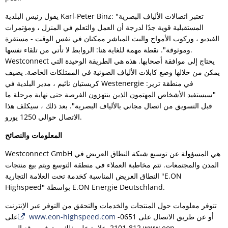
يقول رئيس البلدية Karl-Peter Binz: "تعتبر اتصالات الألياف البصرية
المستقبلية قوية جدًا لدرجة أن العمل والتعلم في المنزل ، ومؤتمرات
الفيديو ، وركوب الأمواج والبث المباشر ممكنان في نفس الوقت - مستقرة
وموثوقة". نقطة مهمة للغاية هنا: الروابط لا تأتي من تلقاء نفسها.
Westconnect يحتاج إلى موافقة أصحابها. هذه هي الطريقة الوحيدة التي
يمكن من خلالها وضع كابلات الألياف الضوئية في الممتلكات الخاصة. يضيف
كريستيان ناثيم ، مدير البلدية في Westenergie في منطقة ترير:
"سيستفيد الأشخاص المهتمون الذين ينتهزون الفرصة حتى نهاية مرحلة ما
قبل التسويق من اتصال مجاني بالألياف البصرية". بعد ذلك ، سيكلف هذا
الاتصال حوالي 1250 يورو.
المعلومات والنصائح
Westconnect GmbH هي المسؤولة عن توسيع شبكة النطاق العريض في
المدن والمجتمعات. تتم مخاطبة العملاء في منطقة التوسع ويتم بيع منتجات
النطاق العريض المناسبة كخدمة تحت العلامة التجارية "E.ON
Highspeed" بواسطة E.ON Energie Deutschland.
تتوفر معلومات حول المنتجات والخدمات والتحقق من التوفر عبر الإنترنت
أو عن طريق الاتصال على 0651-
www.eon-highspeed.com
على
812-2101. علاوة على ذلك ، يتوفر موقع الويب www.eon-