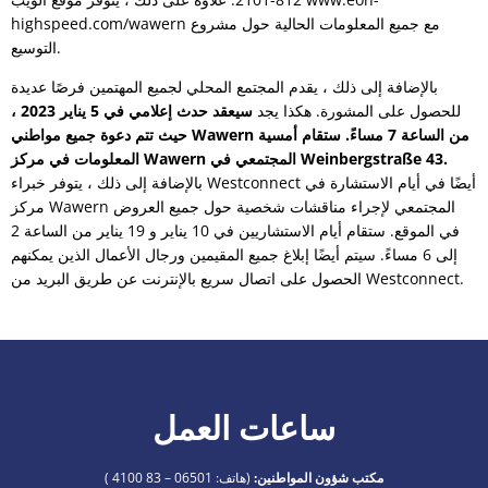
highspeed.com/wawern مع جميع المعلومات الحالية حول مشروع
التوسيع.
بالإضافة إلى ذلك ، يقدم المجتمع المحلي لجميع المهتمين فرصًا عديدة
للحصول على المشورة. هكذا يجد
سيعقد حدث إعلامي في 5 يناير 2023 ،
حيث تتم دعوة جميع مواطني Wawern من الساعة 7 مساءً. ستقام أمسية
المعلومات في مركز Wawern المجتمعي في Weinbergstraße 43.
بالإضافة إلى ذلك ، يتوفر خبراء Westconnect أيضًا في أيام الاستشارة في
مركز Wawern المجتمعي لإجراء مناقشات شخصية حول جميع العروض
في الموقع. ستقام أيام الاستشاريين في 10 يناير و 19 يناير من الساعة 2
إلى 6 مساءً. سيتم أيضًا إبلاغ جميع المقيمين ورجال الأعمال الذين يمكنهم
الحصول على اتصال سريع بالإنترنت عن طريق البريد من Westconnect.
ساعات العمل
مكتب شؤون المواطنين:
(هاتف:
06501 – 83 4100
)