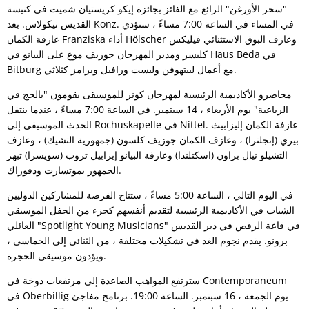
"سحر الأورغن" الرائع مع الفائز بجائزة إيكو كريستيان شميت في كنيسة
القديس نيكولاس. بعد Konz. في المساء في الساعة 7:00 مساءً ، ستؤدي
عازفة الكمان Franziska أداء Hölscher وعازف البوق الاستثنائي فيليكس
كليسر ومدير المهرجان جوزيف موغ على البيانو في Haus Beda في
Bitburg مع أعمال لبيتهوفن وليست ورافيل وبرامز كثلاثي.
محاضرو الأكاديمية الرئيسية لمهرجان كونز للموسيقى يقومون "بالحج في
الرباعية" يوم الأربعاء ، 14 سبتمبر. في الساعة 7:00 مساءً ، عندما ينتقل
الحدث الموسيقي إلى Rochuskapelle في Nittel. عازفة الكمان إليزابيث
بيري (إنجلترا) ، وعازف الكمان جوزيف كلسون (جمهورية التشيك) ، وعازف
التشيلو نيال براون (اسكتلندا) وعازفة البيانو إيزابيل تروب (سويسرا) تبهر
الجمهور بموتسارت ودفوراك.
في اليوم التالي ، الساعة 5:00 مساءً ، ستتاح الفرصة للمشاركين الدوليين
الشباب في الأكاديمية الرئيسية لتقديم أنفسهم كجزء من الحفل الموسيقي
العائلي "Spotlight Young Musicians" في قاعة الرقص في دير القديس
برونو. يقدم نجوم الغد في تشكيلات مختلفة ، من الثنائي إلى الخماسي ،
ويؤدون موسيقى الحجرة.
سترتفع المواهب الصاعدة إلى مرتفعات دوخة في Contemporaneum
في Oberbillig يوم الجمعة ، 16 سبتمبر. الساعة 19:00. برنامج مفاجئ