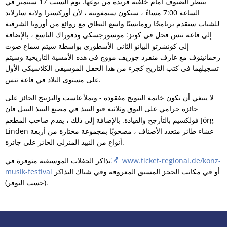
ينتظر الضيوف أمام خلفية فريدة من نوعها. يوم السبت 17 سبتمبر في
الساعة 7:00 مساءً ، ستكون سيمفونية ، لأن أوركسترا ولاية سارلاند
للشباب ستقدم برنامجًا رومانسيًا واسع النطاق مع روائع من أوروبا الشرقية
إلى قاعة تنس فحل في كونز: موسورجسكي ودفوراك التاسع ، بالإضافة
إلى كونشرتو البيانو الثاني الأسطوري بواسطة سيتم سماع صوت
رحمانينوف مع عازف منفرد جوزيف مووج في هذه الأمسية التاريخية وسيتم
تسجيلهما في كتب التاريخ كجزء من هذا الحفل الموسيقي الكلاسيكي الأول
على مستوى البلاد في قاعة تنس.
لا ينبغي أن تكون خاتمة التتويج مفقودة - ويملأ غاست والتزينج الحائز على
جائزة جرامي على البوق وثلاثيه قبو النبيذ في مصنع النبيذ النبيل فان
فولكسيم بالتأرجح والقيادة. بالإضافة إلى ذلك ، يقدم صاحب المطعم Jörg
Linden عشاء طائر متعدد الأصناف ، مصحوبًا بمجموعة مختارة من أربعة
أنواع من النبيذ المنزلي الحائز على جائزة.
www.ticket-regional.de/konz-
تذاكر الحفلات الموسيقية متوفرة في
أو في مكاتب الحجز المسبق المعروفة وفي شباك التذاكر
musik-festival
(حسب التوفر).