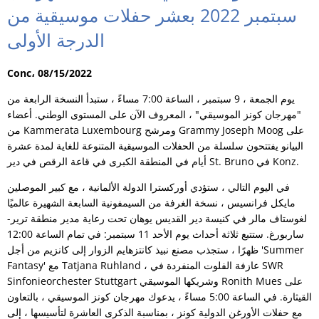
سبتمبر 2022 بعشر حفلات موسيقية من
الدرجة الأولى
Conc، 08/15/2022
يوم الجمعة ، 9 سبتمبر ، الساعة 7:00 مساءً ، ستبدأ النسخة الرابعة من
"مهرجان كونز الموسيقي" ، المعروف الآن على المستوى الوطني. أعضاء
من Kammerata Luxembourg ومرشح Grammy Joseph Moog على
البيانو يفتتحون سلسلة من الحفلات الموسيقية المتنوعة للغاية لمدة عشرة
أيام في المنطقة الكبرى في قاعة الرقص في دير St. Bruno في Konz.
في اليوم التالي ، ستؤدي أوركسترا الدولة الألمانية ، مع كبير الموصلين
مايكل فرانسيس ، نسخة الغرفة من السيمفونية السابعة الشهيرة عالميًا
لغوستاف مالر في كنيسة دير القديس يوهان تحت رعاية مدير منطقة ترير-
ساربورغ. ستتبع ثلاثة أحداث يوم الأحد 11 سبتمبر: في تمام الساعة 12:00
ظهرًا ، ستجذب مصنع نبيذ كانتزهايم الزوار إلى كانزيم من أجل 'Summer
Fantasy' مع Tatjana Ruhland ، عازفة الفلوت المنفردة في SWR
Sinfonieorchester Stuttgart وشريكها الموسيقي Ronith Mues على
القيثارة. في الساعة 5:00 مساءً ، يدعوك مهرجان كونز الموسيقي ، بالتعاون
مع حفلات الأورغن الدولية كونز ، بمناسبة الذكرى العاشرة لتأسيسها ، إلى