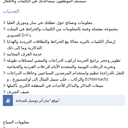
سيسعد الموظفون بمساعدتك في الكلمات والأفعال.
RU
الخدمات:
معلومات ونصائح حول عطلتك في سار وموزيل العليا
مجموعة مفصلة وغنية بالمعلومات من الكتيبات والخرائط في المثلث
الحدودي D-F-L
إرسال الكتيبات بالبريد مجانًا بيع الخرائط والبطاقات البريدية والهدايا
التذكارية وما إلى ذلك.
خدمة الغرف المجانية
تطوير وحجز برامج الحزمة لركوب الدراجات والمشي لمسافات طويلة
وتجربة الرحلات اليومية والمتعددة الأيام للرحلات الفردية والجماعية
تنظيم واستخدام المرشدين السياحيين وحافلات الدراجات (النقل بالدراجة
والركاب ، على سبيل المثال إلى لوكسمبورغ ، و Echternach)
مبيعات التذاكر والتذاكر للأحداث في المنطقة الكبرى بأكملها
ضيف الشرف
موقع "سار-أبر موسيل للسياحة"
معلومات السياح