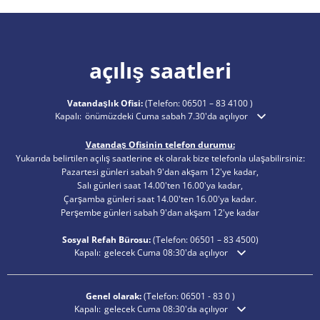
açılış saatleri
Vatandaşlık Ofisi:
(Telefon:
06501 – 83 4100
)
Ek açılış veya kapanış saatlerini gizlemek için tıklayın
Kapalı:
önümüzdeki Cuma sabah 7.30'da açılıyor
Vatandaş Ofisinin telefon durumu:
Yukarıda belirtilen açılış saatlerine ek olarak bize telefonla ulaşabilirsiniz:
Pazartesi günleri sabah 9'dan akşam 12'ye kadar,
Salı günleri saat 14.00'ten 16.00'ya kadar,
Çarşamba günleri saat 14.00'ten 16.00'ya kadar.
Perşembe günleri sabah 9'dan akşam 12'ye kadar
Sosyal Refah Bürosu:
(Telefon:
06501 – 83
4500)
Ek açılış veya kapanış saatlerini gizlemek için tıklayın
Kapalı:
gelecek Cuma 08:30'da açılıyor
Genel olarak:
(Telefon:
06501 - 83 0
)
Ek açılış veya kapanış saatlerini gizlemek için tıklayın
Kapalı:
gelecek Cuma 08:30'da açılıyor