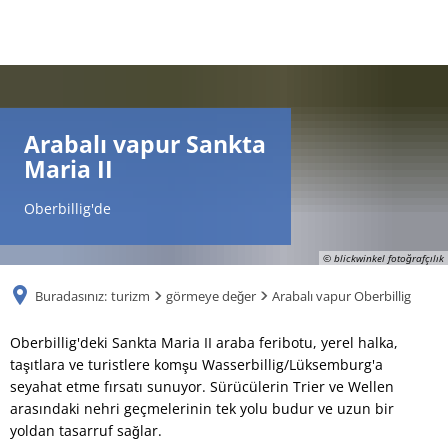
DE
AR
Arabalı vapur Sankta
Maria II
EN
Oberbillig'de
NL
© blickwinkel fotoğrafçılık
Buradasınız:
turizm
görmeye değer
Arabalı vapur Oberbillig
FR
Arabalı
Oberbillig'deki Sankta Maria II araba feribotu, yerel halka,
taşıtlara ve turistlere komşu Wasserbillig/Lüksemburg'a
TR
vapur
seyahat etme fırsatı sunuyor. Sürücülerin Trier ve Wellen
arasındaki nehri geçmelerinin tek yolu budur ve uzun bir
Oberbillig
UK
yoldan tasarruf sağlar.