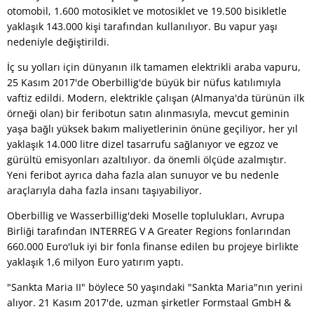
otomobil, 1.600 motosiklet ve motosiklet ve 19.500 bisikletle
yaklaşık 143.000 kişi tarafından kullanılıyor. Bu vapur yaşı
nedeniyle değiştirildi.
İç su yolları için dünyanın ilk tamamen elektrikli araba vapuru,
25 Kasım 2017'de Oberbillig'de büyük bir nüfus katılımıyla
vaftiz edildi. Modern, elektrikle çalışan (Almanya'da türünün ilk
örneği olan) bir feribotun satın alınmasıyla, mevcut geminin
yaşa bağlı yüksek bakım maliyetlerinin önüne geçiliyor, her yıl
yaklaşık 14.000 litre dizel tasarrufu sağlanıyor ve egzoz ve
gürültü emisyonları azaltılıyor. da önemli ölçüde azalmıştır.
Yeni feribot ayrıca daha fazla alan sunuyor ve bu nedenle
araçlarıyla daha fazla insanı taşıyabiliyor.
Oberbillig ve Wasserbillig'deki Moselle toplulukları, Avrupa
Birliği tarafından INTERREG V A Greater Regions fonlarından
660.000 Euro'luk iyi bir fonla finanse edilen bu projeye birlikte
yaklaşık 1,6 milyon Euro yatırım yaptı.
"Sankta Maria II" böylece 50 yaşındaki "Sankta Maria"nın yerini
alıyor. 21 Kasım 2017'de, uzman şirketler Formstaal GmbH &