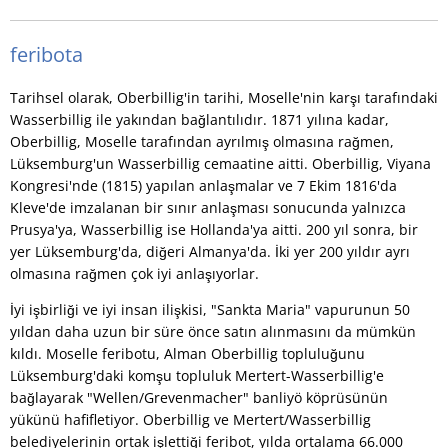
feribota
Tarihsel olarak, Oberbillig'in tarihi, Moselle'nin karşı tarafındaki
Wasserbillig ile yakından bağlantılıdır. 1871 yılına kadar,
Oberbillig, Moselle tarafından ayrılmış olmasına rağmen,
Lüksemburg'un Wasserbillig cemaatine aitti. Oberbillig, Viyana
Kongresi'nde (1815) yapılan anlaşmalar ve 7 Ekim 1816'da
Kleve'de imzalanan bir sınır anlaşması sonucunda yalnızca
Prusya'ya, Wasserbillig ise Hollanda'ya aitti. 200 yıl sonra, bir
yer Lüksemburg'da, diğeri Almanya'da. İki yer 200 yıldır ayrı
olmasına rağmen çok iyi anlaşıyorlar.
İyi işbirliği ve iyi insan ilişkisi, "Sankta Maria" vapurunun 50
yıldan daha uzun bir süre önce satın alınmasını da mümkün
kıldı. Moselle feribotu, Alman Oberbillig topluluğunu
Lüksemburg'daki komşu topluluk Mertert-Wasserbillig'e
bağlayarak "Wellen/Grevenmacher" banliyö köprüsünün
yükünü hafifletiyor. Oberbillig ve Mertert/Wasserbillig
belediyelerinin ortak işlettiği feribot, yılda ortalama 66.000