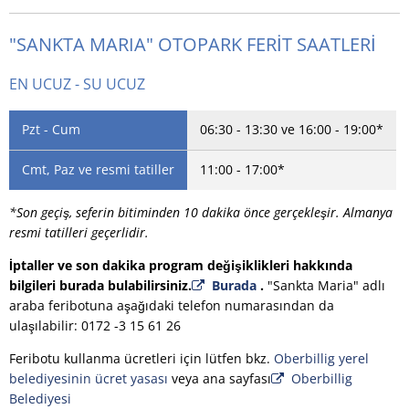
RU
"SANKTA MARIA" OTOPARK FERİT SAATLERİ
EN UCUZ - SU UCUZ
Pzt - Cum
06:30 - 13:30 ve 16:00 - 19:00*
Cmt, Paz ve resmi tatiller
11:00 - 17:00*
*Son geçiş, seferin bitiminden 10 dakika önce gerçekleşir. Almanya
resmi tatilleri geçerlidir.
İptaller ve son dakika program değişiklikleri hakkında
bilgileri burada bulabilirsiniz.
Burada
.
"Sankta Maria" adlı
araba feribotuna aşağıdaki telefon numarasından da
ulaşılabilir: 0172 -3 15 61 26
Feribotu kullanma ücretleri için lütfen bkz.
Oberbillig yerel
belediyesinin ücret yasası
veya ana sayfası
Oberbillig
Belediyesi