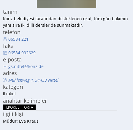
RU
tanım
Konz belediyesi tarafından desteklenen okul, tüm gün bakımın 
yanı sıra iki dilli dersler de sunmaktadır.
telefon
06584 221
faks
06584 992629
e-posta
gs.nittel@konz.de
adres
Mühlenweg 4, 54453 Nittel
kategori
ilkokul
anahtar kelimeler
ILKOKUL
ORTA
İlgili kişi
Müdür: Eva Kraus