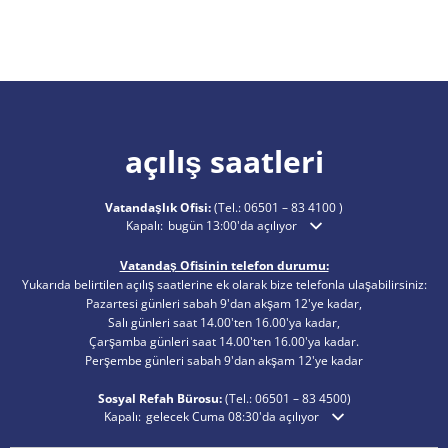
açılış saatleri
Vatandaşlık Ofisi:
(Tel.:
06501 – 83 4100
)
Ek açılış veya kapanış saatlerini gizlemek için tıklayın
Kapalı:
bugün 13:00'da açılıyor
Vatandaş Ofisinin telefon durumu:
Yukarıda belirtilen açılış saatlerine ek olarak bize telefonla ulaşabilirsiniz:
Pazartesi günleri sabah 9'dan akşam 12'ye kadar,
Salı günleri saat 14.00'ten 16.00'ya kadar,
Çarşamba günleri saat 14.00'ten 16.00'ya kadar.
Perşembe günleri sabah 9'dan akşam 12'ye kadar
Sosyal Refah Bürosu:
(Tel.:
06501 – 83
4500)
Ek açılış veya kapanış saatlerini gizlemek için tıklayın
Kapalı:
gelecek Cuma 08:30'da açılıyor