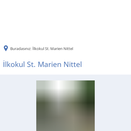
DE
AR
Buradasınız:
İlkokul St. Marien Nittel
EN
İlkokul St. Marien Nittel
NL
FR
TR
UK