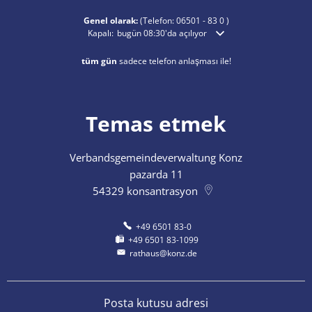
Genel olarak:
(Telefon:
06501 - 83 0
)
Ek açılış veya kapanış saatlerini gizlemek için tıklayın
Kapalı:
bugün 08:30'da açılıyor
tüm gün
sadece telefon anlaşması ile!
Temas etmek
Verbandsgemeindeverwaltung Konz
pazarda 11
54329
konsantrasyon
+49 6501 83-0
+49 6501 83-1099
rathaus@konz.de
Posta kutusu adresi