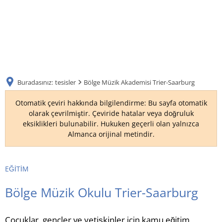
DE
AR
Buradasınız:
tesisler
Bölge Müzik Akademisi Trier-Saarburg
EN
Otomatik çeviri hakkında bilgilendirme: Bu sayfa otomatik
olarak çevrilmiştir. Çeviride hatalar veya doğruluk
eksiklikleri bulunabilir. Hukuken geçerli olan yalnızca
NL
Almanca orijinal metindir.
FR
EĞITIM
TR
Bölge Müzik Okulu Trier-Saarburg
UK
Çocuklar, gençler ve yetişkinler için kamu eğitim