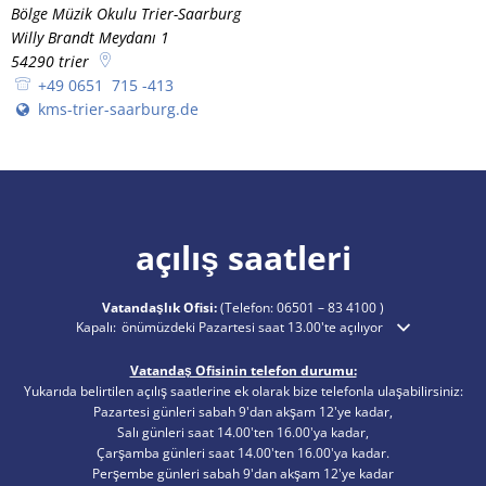
Bölge Müzik Okulu Trier-Saarburg
Willy Brandt Meydanı 1
54290
trier
+49 0651 715 -413
kms-trier-saarburg.de
açılış saatleri
Vatandaşlık Ofisi:
(Telefon:
06501 – 83 4100
)
Ek açılış veya kapanış saatlerini gizlemek için tıklayın
Kapalı:
önümüzdeki Pazartesi saat 13.00'te açılıyor
Vatandaş Ofisinin telefon durumu:
Yukarıda belirtilen açılış saatlerine ek olarak bize telefonla ulaşabilirsiniz:
Pazartesi günleri sabah 9'dan akşam 12'ye kadar,
Salı günleri saat 14.00'ten 16.00'ya kadar,
Çarşamba günleri saat 14.00'ten 16.00'ya kadar.
Perşembe günleri sabah 9'dan akşam 12'ye kadar