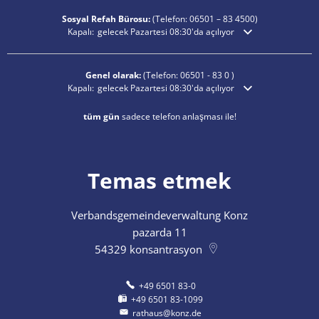
Sosyal Refah Bürosu:
(Telefon:
06501 – 83
4500)
Ek açılış veya kapanış saatlerini gizlemek için tıklayın
Kapalı:
gelecek Pazartesi 08:30'da açılıyor
Genel olarak:
(Telefon:
06501 - 83 0
)
Ek açılış veya kapanış saatlerini gizlemek için tıklayın
Kapalı:
gelecek Pazartesi 08:30'da açılıyor
tüm gün
sadece telefon anlaşması ile!
Temas etmek
Verbandsgemeindeverwaltung Konz
pazarda 11
54329
konsantrasyon
+49 6501 83-0
+49 6501 83-1099
rathaus@konz.de