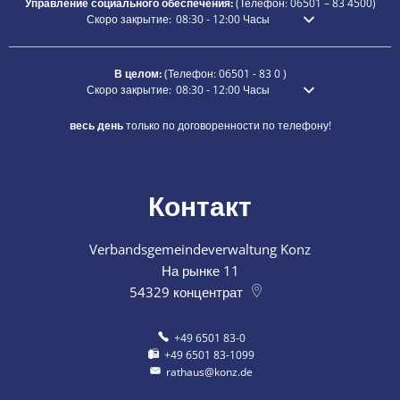
Управление социального обеспечения:
(Телефон:
06501 – 83
4500)
Нажмите, чтобы скрыть дополнительное время открытия ил
Скоро закрытие:
08:30
-
12:00
Часы
С 8:30 до 12:00
В целом:
(Телефон:
06501 - 83 0
)
Нажмите, чтобы скрыть дополнительное время открытия ил
Скоро закрытие:
08:30
-
12:00
Часы
С 8:30 до 12:00
весь день
только по договоренности по телефону!
Контакт
Verbandsgemeindeverwaltung Konz
На рынке 11
54329
концентрат
+49 6501 83-0
+49 6501 83-1099
rathaus@konz.de