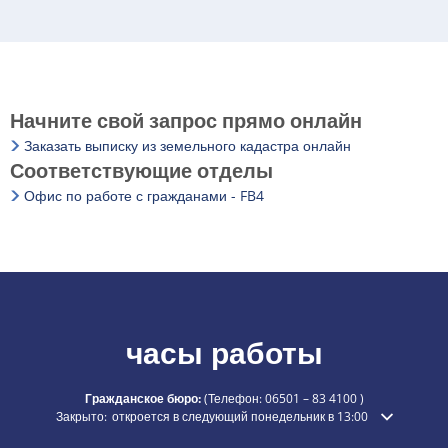
Начните свой запрос прямо онлайн
Заказать выписку из земельного кадастра онлайн
Соответствующие отделы
Офис по работе с гражданами - FB4
часы работы
Гражданское бюро:
(Телефон:
06501 – 83 4100
)
Нажмите, чтобы скрыть дополнительное время открытия или закры
Закрыто:
откроется в следующий понедельник в 13:00