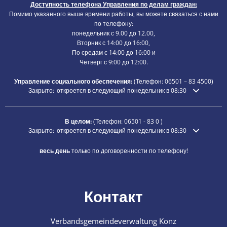
Доступность телефона Управления по делам граждан:
Помимо указанного выше времени работы, вы можете связаться с нами
по телефону:
понедельник с 9.00 до 12.00,
Вторник с 14:00 до 16:00,
По средам с 14:00 до 16:00 и
Четверг с 9:00 до 12:00.
Управление социального обеспечения:
(Телефон:
06501 – 83
4500)
Нажмите, чтобы скрыть дополнительное время открытия или закры
Закрыто:
откроется в следующий понедельник в 08:30
В целом:
(Телефон:
06501 - 83 0
)
Нажмите, чтобы скрыть дополнительное время открытия или закры
Закрыто:
откроется в следующий понедельник в 08:30
весь день
только по договоренности по телефону!
Контакт
Verbandsgemeindeverwaltung Konz