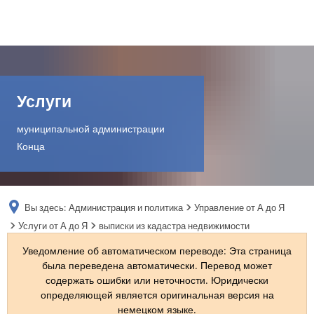
DE
AR
Услуги
муниципальной администрации
EN
Конца
NL
Вы здесь:
Администрация и политика
Управление от А до Я
FR
Услуги от А до Я
выписки из кадастра недвижимости
Уведомление об автоматическом переводе: Эта страница
TR
была переведена автоматически. Перевод может
содержать ошибки или неточности. Юридически
определяющей является оригинальная версия на
UK
немецком языке.