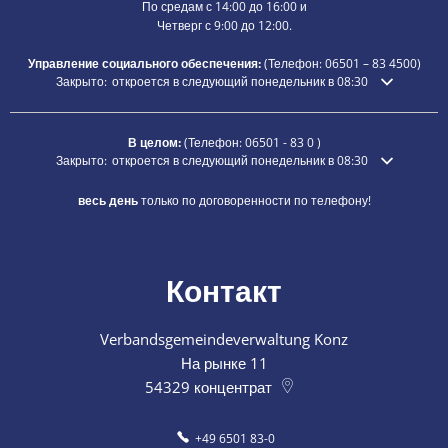
По средам с 14:00 до 16:00 и
Четверг с 9:00 до 12:00.
Управление социального обеспечения:
(Телефон:
06501 – 83
4500)
Нажмите, чтобы скрыть дополнительное время открытия или закры
Закрыто:
откроется в следующий понедельник в 08:30
В целом:
(Телефон:
06501 - 83 0
)
Нажмите, чтобы скрыть дополнительное время открытия или закры
Закрыто:
откроется в следующий понедельник в 08:30
весь день
только по договоренности по телефону!
Контакт
Verbandsgemeindeverwaltung Konz
На рынке 11
54329
концентрат
+49 6501 83-0