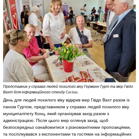
Представник у справах людей похилого віку Германн Гурт та мер Гвідо
Вахт біля інформаційного стенду Caritas.
День для людей похилого віку відкрив мер Гвідо Вахт разом із
паном Гуртом, представником у справах людей похилого віку
муніципалітету Конц, який організував захід разом з
адміністрацією. Після цього мер оглянув захід, щоб
безпосередньо ознайомитися з різноманітними пропозиціями,
та поспілкувався з експонентами та гостями на інформаційних