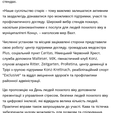
стендах.
«Наше суспільство старіє – тому важливо залишатися активним
та заздалегідь дізнаватися про можливості підтримки, участі та
профілактичного догляду. Широкий вибір стендів показує,
наскільки різноманітними є послуги для людей похилого віку в
муніципалітеті Конц», – наголосив мер Вахт.
Численні установи та місцеві зацікавлені сторони представили
свою роботу: центр підтримки догляду, громадська медсестра
Plus, соціальний пункт Caritas, Німецький Червоний Хрест,
служба допомоги Malteser, VdK, гімнастичний клуб Konz,
слухові апарати Ritter, Zeitgarten, ProRetina, центр деменції в
Трірі з групою підтримки Konz-Krettnach, реабілітаційний спорт
"Exclusive" та відділ зміцнення здоров'я та профілактики
районної адміністрації.
Цю пропозицію на День людей похилого віку доповнили
презентації з управління стресом, безпеки людей похилого віку
та цифрової інклюзії, які відвідала велика кількість людей.
Практичні вправи також запрошували до участі. Кава та тістечка
забезпечили чудову можливість для розмови та спілкування.