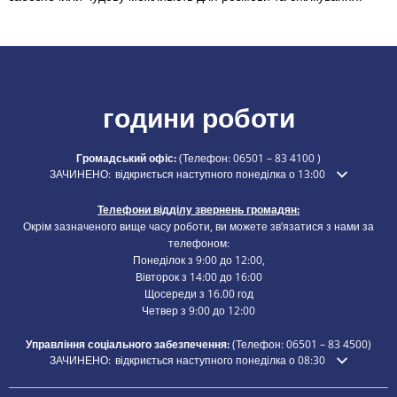
години роботи
Громадський офіс:
(Телефон:
06501 – 83 4100
)
Натисніть, щоб приховати додатковий час відкриття або закриття
ЗАЧИНЕНО:
відкриється наступного понеділка о 13:00
Телефони відділу звернень громадян:
Окрім зазначеного вище часу роботи, ви можете зв’язатися з нами за
телефоном:
Понеділок з 9:00 до 12:00,
Вівторок з 14:00 до 16:00
Щосереди з 16.00 год
Четвер з 9:00 до 12:00
Управління соціального забезпечення:
(Телефон:
06501 – 83
4500)
Натисніть, щоб приховати додатковий час відкриття або закриття
ЗАЧИНЕНО:
відкриється наступного понеділка о 08:30