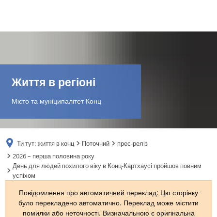
DE
AR
Життя в регіоні
EN
Місто та муніципалітет Конц
NL
Ти тут:
життя в конц
Поточний
прес-реліз
FR
2026 – перша половина року
День для людей похилого віку в Конц-Картхаусі пройшов повним
успіхом
TR
Повідомлення про автоматичний переклад: Цю сторінку
було перекладено автоматично. Переклад може містити
UK
помилки або неточності. Визначальною є оригінальна