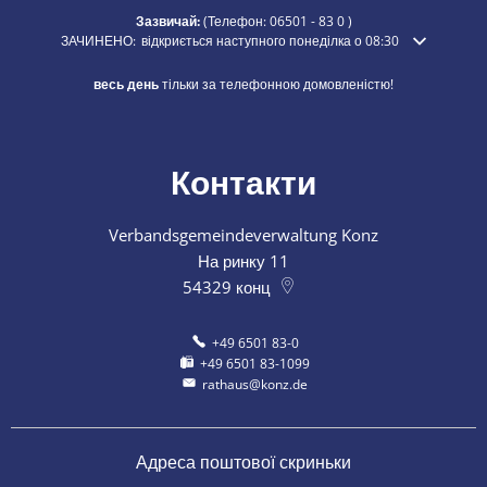
Зазвичай:
(Телефон:
06501 - 83 0
)
Натисніть, щоб приховати додатковий час відкриття або закриття
ЗАЧИНЕНО:
відкриється наступного понеділка о 08:30
весь день
тільки за телефонною домовленістю!
Контакти
Verbandsgemeindeverwaltung Konz
На ринку 11
54329
конц
+49 6501 83-0
+49 6501 83-1099
rathaus@konz.de
Адреса поштової скриньки