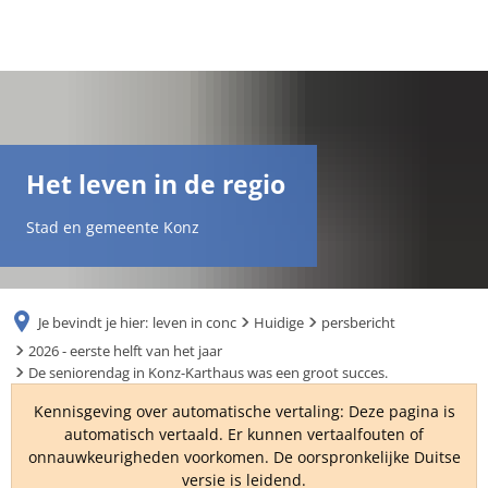
DE
AR
Het leven in de regio
EN
Stad en gemeente Konz
NL
Je bevindt je hier:
leven in conc
Huidige
persbericht
FR
2026 - eerste helft van het jaar
De seniorendag in Konz-Karthaus was een groot succes.
TR
Kennisgeving over automatische vertaling: Deze pagina is
automatisch vertaald. Er kunnen vertaalfouten of
onnauwkeurigheden voorkomen. De oorspronkelijke Duitse
UK
versie is leidend.