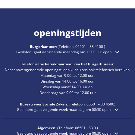
openingstijden
Burgerkantoor:
(Telefoon:
06501 – 83 4100
)
Klik om extra openings- of sluitingstijden te verbergen
Gesloten:
gaat aanstaande maandag om 13.00 uur open
Telefonische bereikbaarheid van het burgerbureau:
Naast bovengenoemde openingstijden kunt u ons ook telefonisch bereiken:
Maandag van 9.00 tot 12.00 uur,
Dinsdag van 14.00 tot 16.00 uur,
Woensdag vanaf 14.00 uur en
Donderdag van 9.00 tot 12.00 uur
Bureau voor Sociale Zaken:
(Telefoon:
06501 – 83
4500)
Klik om extra openings- of sluitingstijden te verbergen
Gesloten:
gaat volgende week maandag om 08:30 open
Algemeen:
(Telefoon:
06501 - 83 0
)
Klik om extra openings- of sluitingstijden te verbergen
Gesloten:
gaat volgende week maandag om 08:30 open