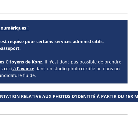
 numériques !
st requise pour certains services administratifs,
passeport.
es Citoyens de Konz.
Il n'est donc pas possible de prendre
s ceci
à l'avance
dans un studio photo certifié ou dans un
ndidature fluide.
ATION RELATIVE AUX PHOTOS D'IDENTITÉ À PARTIR DU 1ER M