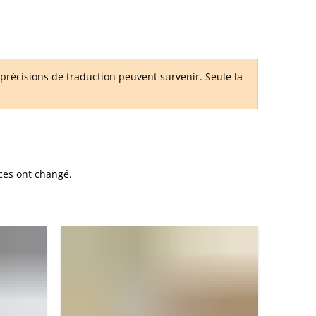
chercher
menu
Contact
DE
récisions de traduction peuvent survenir. Seule la
AR
EN
ces ont changé.
NL
FR
TR
UK