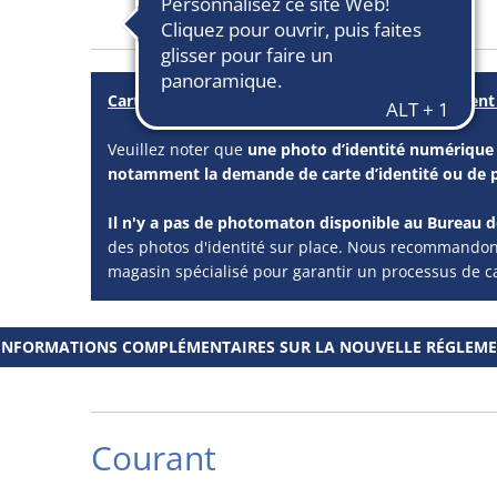
Carte d'identité et passeport : photos uniquement
Veuillez noter que
une photo d’identité numérique e
notamment la demande de carte d’identité ou de 
Il n'y a pas de photomaton disponible au Bureau d
des photos d'identité sur place. Nous recommandon
magasin spécialisé pour garantir un processus de ca
INFORMATIONS COMPLÉMENTAIRES SUR LA NOUVELLE RÉGLEMENT
Courant