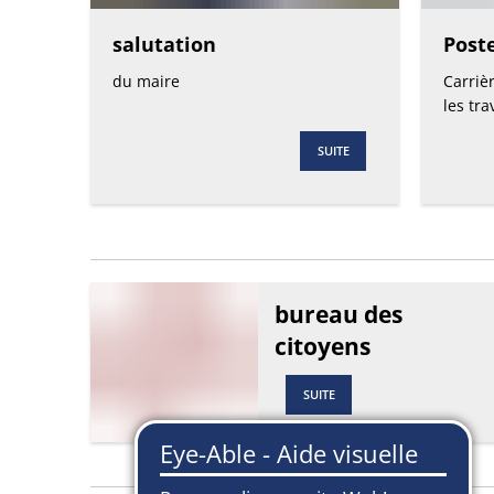
salutation
Post
du maire
Carriè
les tr
SUITE
bureau des
citoyens
SUITE