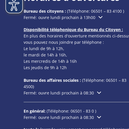
Bureau des citoyens :
(Téléphone:
06501 – 83 4100
)
Cliquez pour masquer les heures d'ouverture ou de f
Fermé:
ouvre lundi prochain à 13h00
Disponibilité téléphonique du Bureau du Citoyen :
En plus des horaires d'ouverture mentionnés ci-dessu
vous pouvez nous joindre par téléphone :
Le lundi de 9h à 12h,
le mardi de 14h à 16h,
Les mercredis de 14h à 16h
Les jeudis de 9h à 12h
Bureau des affaires sociales :
(Téléphone:
06501 – 83
4500)
Cliquez pour masquer les heures d'ouverture ou de f
Fermé:
ouvre lundi prochain à 08:30
En général:
(Téléphone:
06501 - 83 0
)
Cliquez pour masquer les heures d'ouverture ou de f
Fermé:
ouvre lundi prochain à 08:30